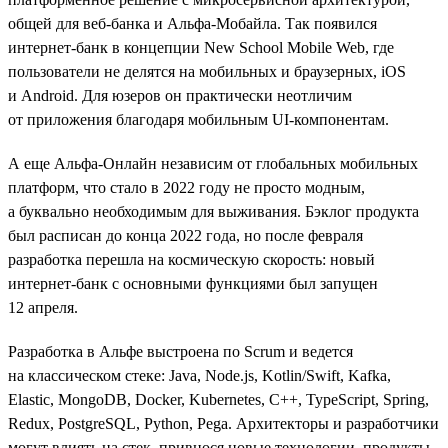
общей для веб-банка и Альфа-Мобайла. Так появился
интернет-банк в концепции New School Mobile Web, где
пользователи не делятся на мобильных и браузерных, iOS
и Android. Для юзеров он практически неотличим
от приложения благодаря мобильным UI-компонентам.
А еще Альфа-Онлайн независим от глобальных мобильных
платформ, что стало в 2022 году не просто модным,
а буквально необходимым для выживания. Бэклог продукта
был расписан до конца 2022 года, но после февраля
разработка перешла на космическую скорость: новый
интернет-банк с основными функциями был запущен
12 апреля.
Разработка в Альфе выстроена по Scrum и ведется
на классическом стеке: Java, Node.js, Kotlin/Swift, Kafka,
Elastic, MongoDB, Docker, Kubernetes, C++, TypeScript, Spring,
Redux, PostgreSQL, Python, Pega. Архитекторы и разработчики
могут влиять на стек, привнося новые технологии, продукты,