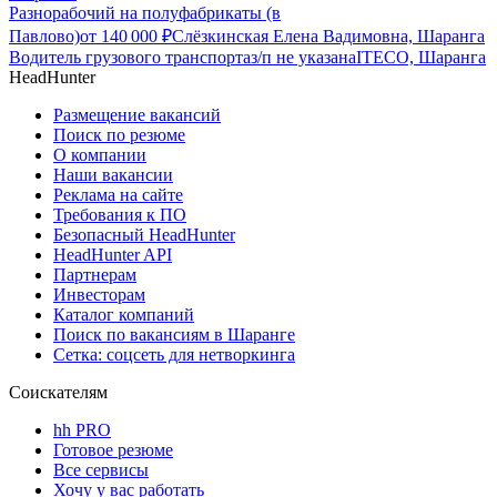
Разнорабочий на полуфабрикаты (в
Павлово)
от
140 000
₽
Слёзкинская Елена Вадимовна, Шаранга
Водитель грузового транспорта
з/п не указана
ITECO, Шаранга
HeadHunter
Размещение вакансий
Поиск по резюме
О компании
Наши вакансии
Реклама на сайте
Требования к ПО
Безопасный HeadHunter
HeadHunter API
Партнерам
Инвесторам
Каталог компаний
Поиск по вакансиям в Шаранге
Сетка: соцсеть для нетворкинга
Соискателям
hh PRO
Готовое резюме
Все сервисы
Хочу у вас работать