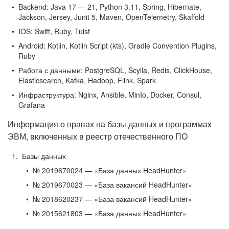
Backend:
Java 17 — 21, Python 3.11, Spring, Hibernate,
Jackson, Jersey, Junit 5, Maven, OpenTelemetry, Skaffold
IOS:
Swift, Ruby, Tuist
Android:
Kotlin, Kotlin Script (kts), Gradle Convention Plugins,
Ruby
Работа с данными:
PostgreSQL, Scylla, Redis, ClickHouse,
Elasticsearch, Kafka, Hadoop, Flink, Spark
Инфраструктура:
Nginx, Ansible, MinIo, Docker, Consul,
Grafana
Информация о правах на базы данных и программах
ЭВМ, включенных в реестр отечественного ПО
Базы данных
№ 2019670024 — «База данных HeadHunter»
№ 2019670023 — «База вакансий HeadHunter»
№ 2018620237 — «База вакансий HeadHunter»
№ 2015621803 — «База данных HeadHunter»