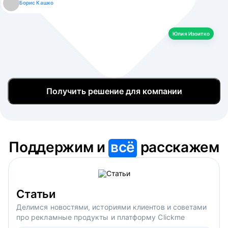
Борис Кашко
Юлия Изоитко
Александр Кулагин
Даниил Макаров
Екатерина Лазаренко
Юлия Изоитко
Получить решение для компании
Поддержим и
всё
расскажем
Статьи
Делимся новостями, историями клиентов и советами
про рекламные продукты и платформу Clickme