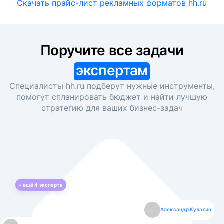
Скачать прайс-лист рекламных форматов hh.ru
Поручите все задачи
экспертам
Специалисты hh.ru подберут нужные инструменты,
помогут спланировать бюджет и найти лучшую
стратегию для ваших
бизнес-задач
+ ещё
4
эксперта
Екатерина Лазаренко
Александр Кулагин
Даниил Макаров
Борис Кашко
Юлия Изоитко