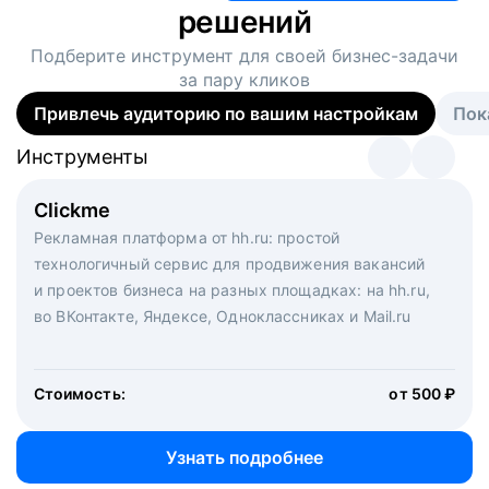
решений
Подберите инструмент для своей
бизнес-задачи
за пару кликов
Привлечь аудиторию по вашим настройкам
Пок
Инструменты
Инструменты
Инструменты
Виртуальный рекрутер
Clickme
Вакансия дня
Массовый подбор под ключ. Решите, сколько
Рекламная платформа от hh.ru: простой
Рекламный формат для вакансий на главной странице
кандидатов и когда вам нужно, и за дело возьмутся
технологичный сервис для продвижения вакансий
hh.ru. Увеличивает количество откликов
маркетологи, рекрутеры и проектные менеджеры
и проектов бизнеса на разных площадках: на hh.ru,
hh.ru с целым набором digital-инструментов
во ВКонтакте, Яндексе, Одноклассниках и Mail.ru
Стоимость:
от 200 000 ₽
Узнать подробнее
Стоимость:
от 500 ₽
Узнать подробнее
Узнать подробнее