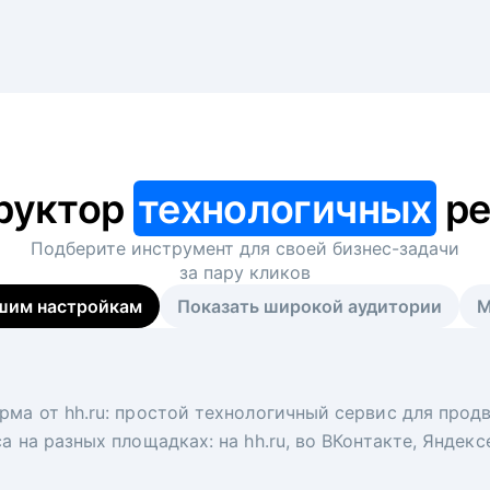
руктор
технологичных
ре
Подберите инструмент для своей
бизнес-задачи
за пару кликов
шим настройкам
Показать широкой аудитории
М
я
 рекрутер
рма от hh.ru: простой технологичный сервис для прод
 для вакансий на главной странице hh.ru. Увеличивает
под ключ. Решите, сколько кандидатов и когда вам нуж
а на разных площадках: на hh.ru, во ВКонтакте, Яндек
ологи, рекрутеры и проектные менеджеры hh.ru с цел
тов