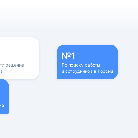
№1
йти решение
По поиску работы
са
и сотрудников в России
ий