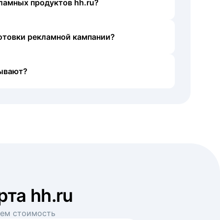
ламных продуктов hh.ru?
готовки рекламной кампании?
ывают?
рта hh.ru
аем стоимость