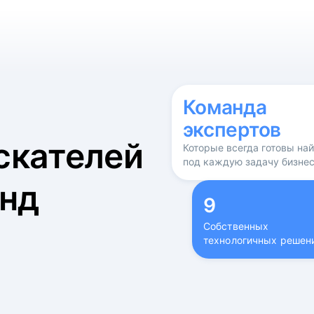
б
Команда
экспертов
скателей
Которые всегда готовы на
под каждую задачу бизне
нд
9
Собственных
технологичных решен