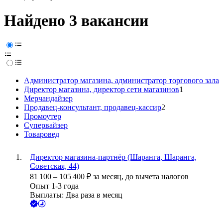
Найдено 3 вакансии
Администратор магазина, администратор торгового зала
Директор магазина, директор сети магазинов
1
Мерчандайзер
Продавец-консультант, продавец-кассир
2
Промоутер
Супервайзер
Товаровед
Директор магазина-партнёр (Шаранга, Шаранга,
Советская, 44)
81 100
–
105 400
₽
за месяц,
до вычета налогов
Опыт 1-3 года
Выплаты: Два раза в месяц